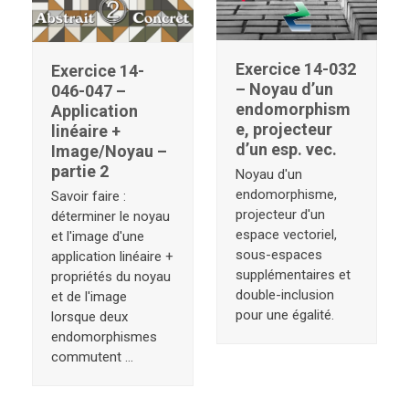
Exercice 14-032
Exercice 14-
– Noyau d’un
046-047 –
endomorphism
Application
CPGE du lycée Fabert -- METZ
e, projecteur
linéaire +
d’un esp. vec.
Image/Noyau –
partie 2
Noyau d'un
endomorphisme,
Savoir faire :
projecteur d'un
déterminer le noyau
espace vectoriel,
et l'image d'une
sous-espaces
application linéaire +
supplémentaires et
propriétés du noyau
double-inclusion
et de l'image
pour une égalité.
lorsque deux
endomorphismes
commutent ...