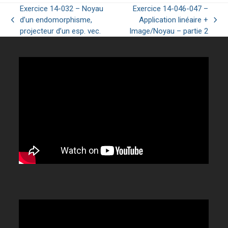
Exercice 14-032 – Noyau
Exercice 14-046-047 –
d’un endomorphisme,
Application linéaire +
previous
next
projecteur d’un esp. vec.
Image/Noyau – partie 2
post:
post: