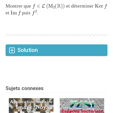
f
∈
L
(
M
2
(
R
)
)
Ker
f
Montrer que
et déterminer
Im
f
f
2
et
puis
.
Solution
Username or Email
Password
Sujets connexes
Remember me
Lost your password?