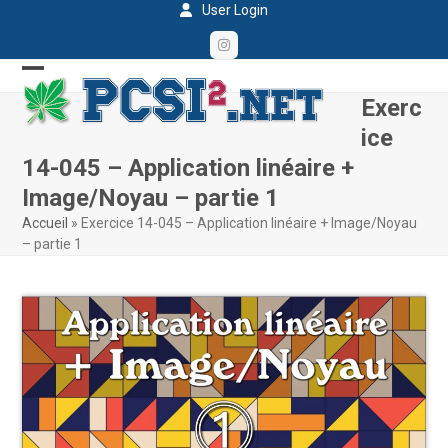
Skip
User Login
to
Instagram
content
Open
Close
Exerc
mobile
mobile
ice
menu
menu
14-045 – Application linéaire +
Image/Noyau – partie 1
Accueil
»
Exercice 14-045 – Application linéaire + Image/Noyau
– partie 1