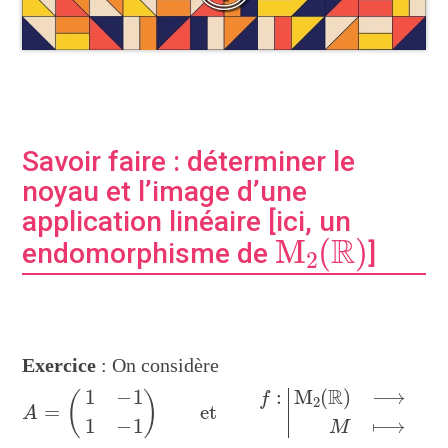
Savoir faire : déterminer le
noyau et l’image d’une
application linéaire [ici, un
M
2
(
R
)
endomorphisme de
]
Exercice
: On considère
A
=
(
1
−
1
1
−
1
)
et
f
:
|
M
2
(
R
)
⟶
M
2
(
R
)
M
⟼
A
M