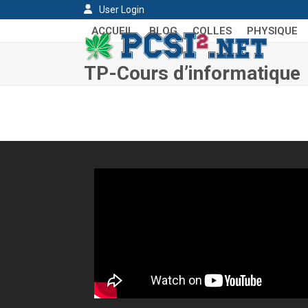
Skip
User Login
to
ACCUEIL
BLOG
COLLES
PHYSIQUE
content
TP-Cours d’informatique