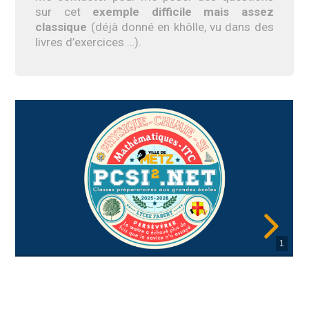
sur cet
exemple difficile mais assez
classique
(déjà donné en khôlle, vu dans des
livres d’exercices …).